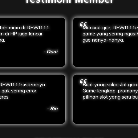
etah main di DEWI111.
Menurut gue, DEWI111en
 di HP juga lancar.
game yang sering ngasih
ma.
gue nanya-nanya.
- Doni
i DEWI111sistemnya
Buat yang suka slot gac
 gak sering error.
Game lengkap, promonya 
eres.
pilihan slot yang seru bu
- Rio